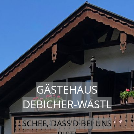
GÄSTEHAUS
DEBICHER-WASTL
SCHEE, DASS'D BEI UNS